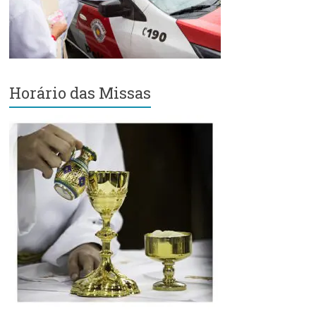
Região
Episcopal
Sé
–
Setor
Horário das Missas
Bom
Retiro