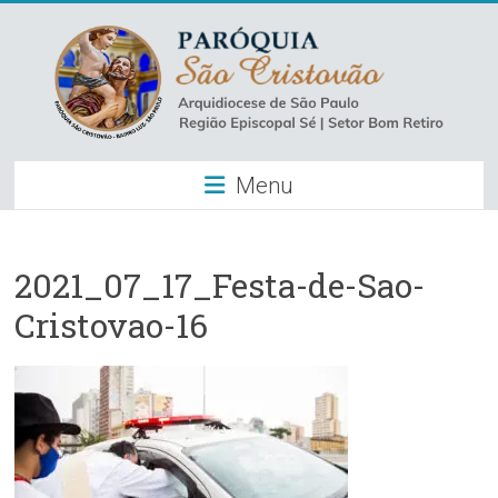
Skip
to
content
Paróquia
Menu
São
Cristovão
–
2021_07_17_Festa-de-Sao-
Cristovao-16
Luz
Arquidiocese
de
São
Paulo
–