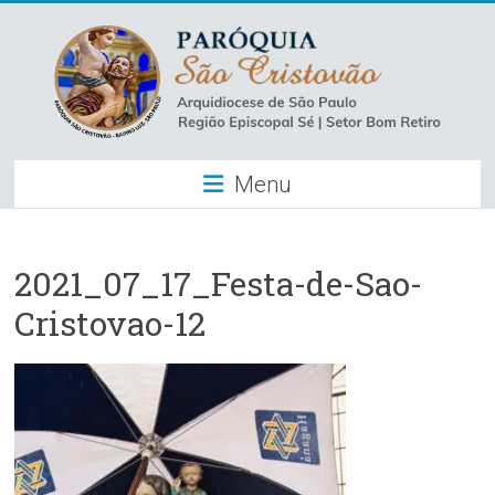
Skip
to
content
Paróquia
Menu
São
Cristovão
–
2021_07_17_Festa-de-Sao-
Cristovao-12
Luz
Arquidiocese
de
São
Paulo
–