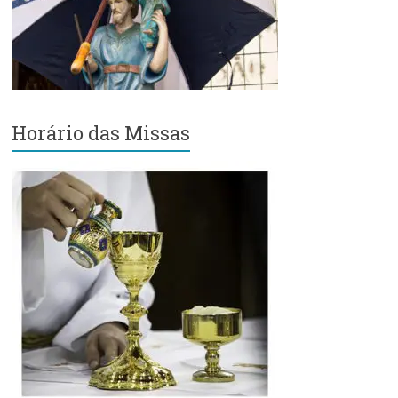
Região
Episcopal
Sé
–
Setor
Bom
Horário das Missas
Retiro