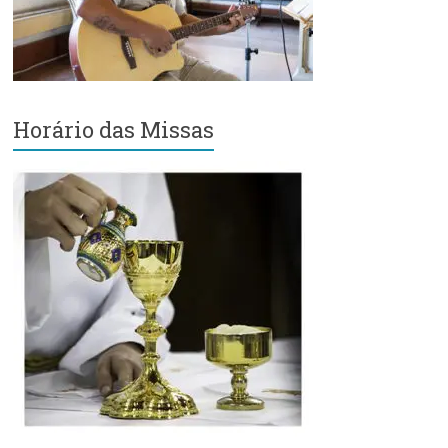
Região
Episcopal
Sé
–
Setor
Horário das Missas
Bom
Retiro