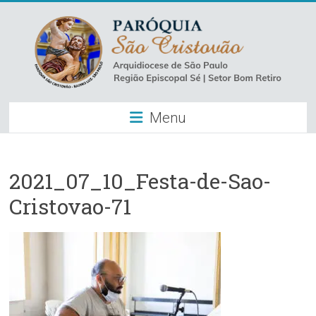
Skip
to
content
Paróquia
Menu
São
Cristovão
–
2021_07_10_Festa-de-Sao-
Cristovao-71
Luz
Arquidiocese
de
São
Paulo
–