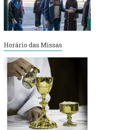
Região
Episcopal
Sé
–
Setor
Bom
Horário das Missas
Retiro