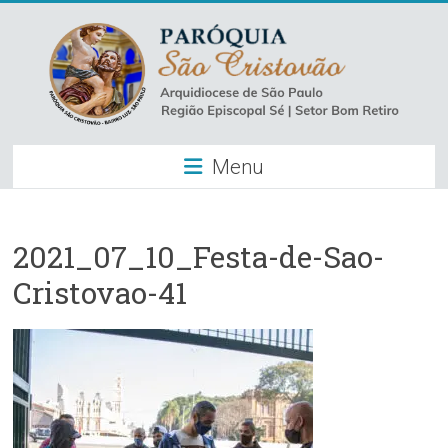
Skip
to
content
Paróquia
Menu
São
Cristovão
–
2021_07_10_Festa-de-Sao-
Cristovao-41
Luz
Arquidiocese
de
São
Paulo
–