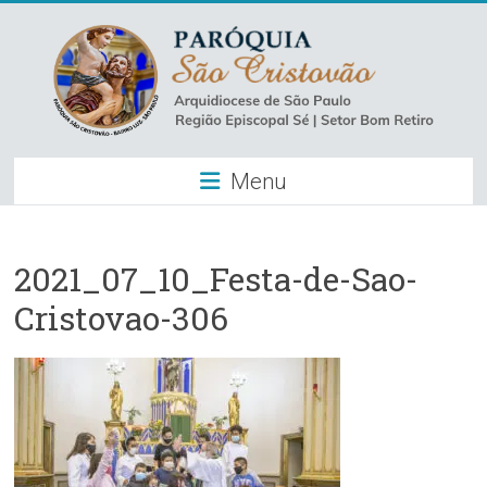
Skip
to
content
Paróquia
Menu
São
Cristovão
–
2021_07_10_Festa-de-Sao-
Cristovao-306
Luz
Arquidiocese
de
São
Paulo
–