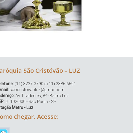
aróquia São Cristóvão – LUZ
lefone:
(11) 3227-3790 e (11) 2386-6691
mail:
saocristovaoluz@gmail.com
ndereço:
Av Tiradentes, 84- Bairro Luz
EP:
01102-000 - São Paulo - SP
tação Metrô - Luz
omo chegar. Acesse: