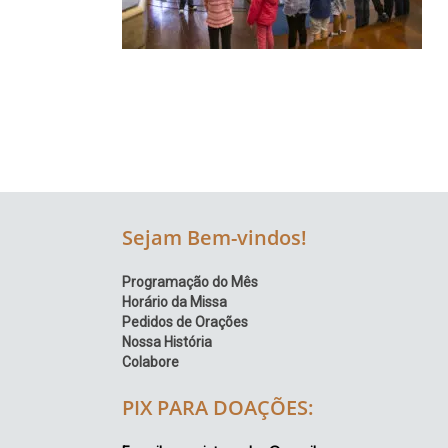
Região
Episcopal
Sé
–
Setor
Bom
Retiro
Sejam Bem-vindos!
Programação do Mês
Horário da Missa
Pedidos de Orações
Nossa História
Colabore
PIX PARA DOAÇÕES: