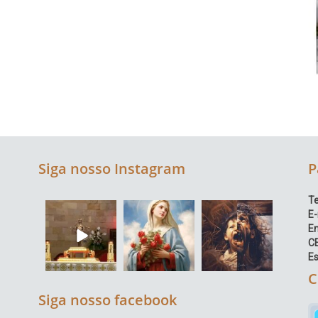
Siga nosso Instagram
P
Te
E-
E
C
Es
C
Siga nosso facebook