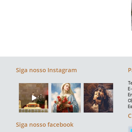
Siga nosso Instagram
P
Te
E-
E
C
Es
C
Siga nosso facebook