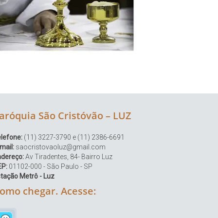
aróquia São Cristóvão – LUZ
lefone:
(11) 3227-3790 e (11) 2386-6691
mail:
saocristovaoluz@gmail.com
ndereço:
Av Tiradentes, 84- Bairro Luz
EP:
01102-000 - São Paulo - SP
tação Metrô - Luz
omo chegar. Acesse: