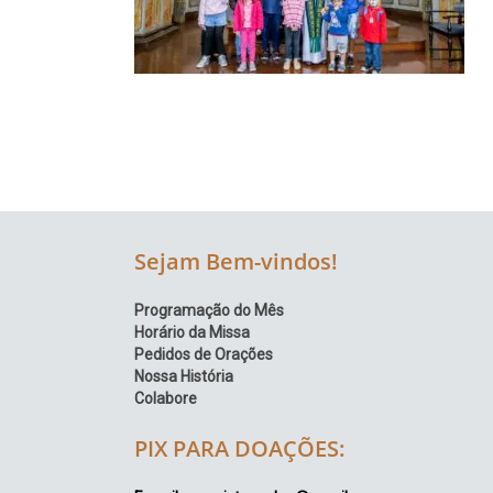
Região
Episcopal
Sé
–
Setor
Bom
Retiro
Sejam Bem-vindos!
Programação do Mês
Horário da Missa
Pedidos de Orações
Nossa História
Colabore
PIX PARA DOAÇÕES: