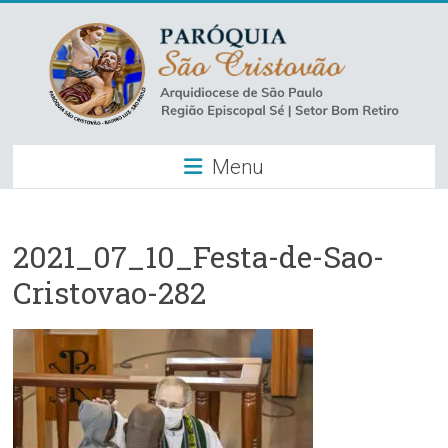
Skip
to
content
Paróquia
Menu
São
Cristovão
–
2021_07_10_Festa-de-Sao-
Cristovao-282
Luz
Arquidiocese
de
São
Paulo
–