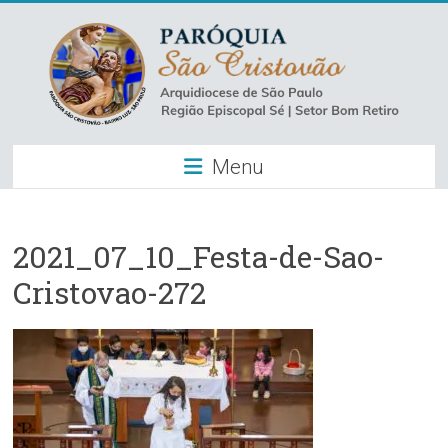
Skip
to
content
Paróquia
Menu
São
Cristovão
–
2021_07_10_Festa-de-Sao-
Cristovao-272
Luz
Arquidiocese
de
São
Paulo
–