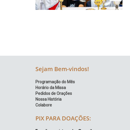
Região
Episcopal
Sé
–
Setor
Bom
Retiro
Sejam Bem-vindos!
Programação do Mês
Horário da Missa
Pedidos de Orações
Nossa História
Colabore
PIX PARA DOAÇÕES: