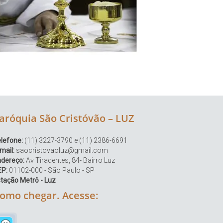
aróquia São Cristóvão – LUZ
lefone:
(11) 3227-3790 e (11) 2386-6691
mail:
saocristovaoluz@gmail.com
ndereço:
Av Tiradentes, 84- Bairro Luz
EP:
01102-000 - São Paulo - SP
tação Metrô - Luz
omo chegar. Acesse: