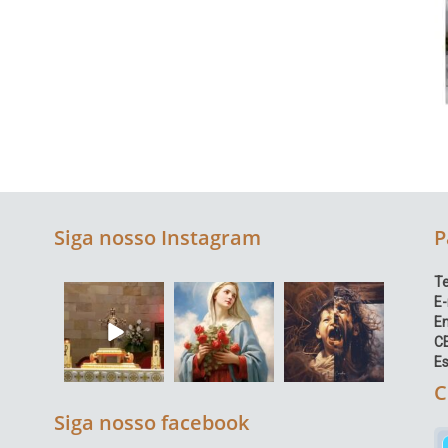
Siga nosso Instagram
P
Te
E-
E
C
Es
C
Siga nosso facebook