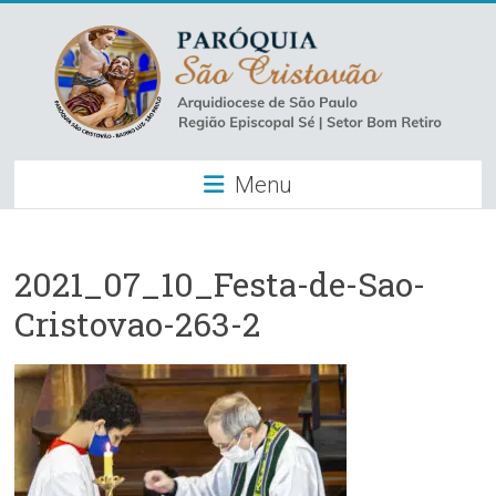
Skip
to
content
Paróquia
Menu
São
Cristovão
–
2021_07_10_Festa-de-Sao-
Cristovao-263-2
Luz
Arquidiocese
de
São
Paulo
–