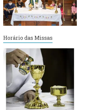
Região
Episcopal
Sé
–
Setor
Bom
Horário das Missas
Retiro