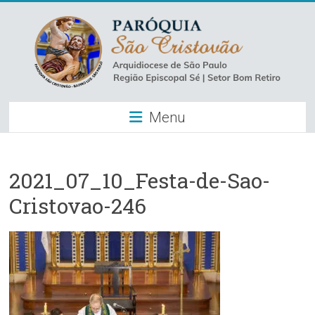
Skip
to
content
Paróquia
Menu
São
Cristovão
–
2021_07_10_Festa-de-Sao-
Cristovao-246
Luz
Arquidiocese
de
São
Paulo
–