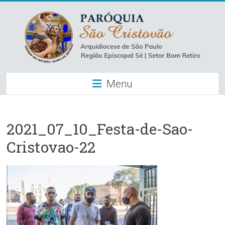
Skip
to
content
Paróquia
Menu
São
Cristovão
–
2021_07_10_Festa-de-Sao-
Cristovao-22
Luz
Arquidiocese
de
São
Paulo
–