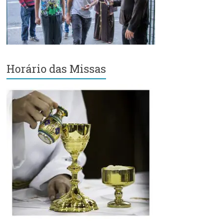
Região
Episcopal
Sé
–
Setor
Bom
Horário das Missas
Retiro