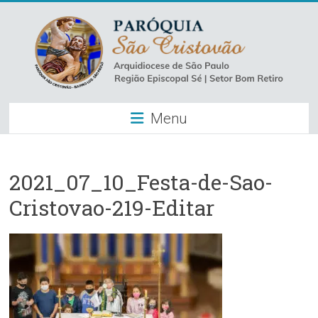
Skip
to
content
Paróquia
Menu
São
Cristovão
–
2021_07_10_Festa-de-Sao-
Cristovao-219-Editar
Luz
Arquidiocese
de
São
Paulo
–