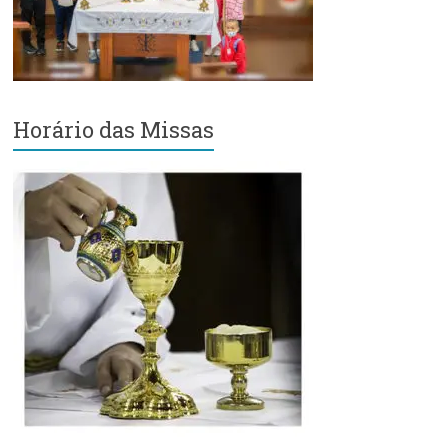
Região
Episcopal
Sé
–
Setor
Horário das Missas
Bom
Retiro