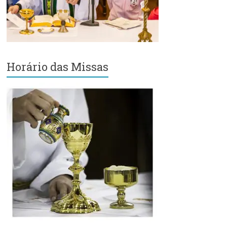
Região
Episcopal
Sé
–
Setor
Horário das Missas
Bom
Retiro