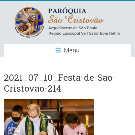
Skip
to
content
Paróquia
Menu
São
Cristovão
–
2021_07_10_Festa-de-Sao-
Cristovao-214
Luz
Arquidiocese
de
São
Paulo
–