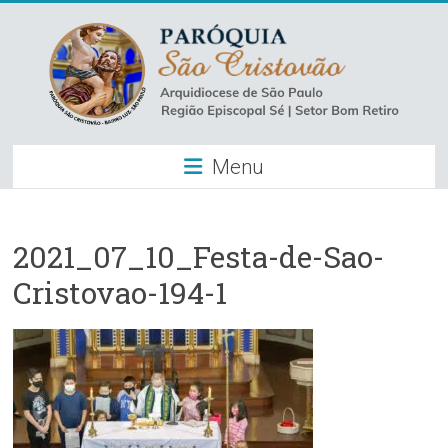
Skip
to
content
Paróquia
Menu
São
Cristovão
–
2021_07_10_Festa-de-Sao-
Cristovao-194-1
Luz
Arquidiocese
de
São
Paulo
–