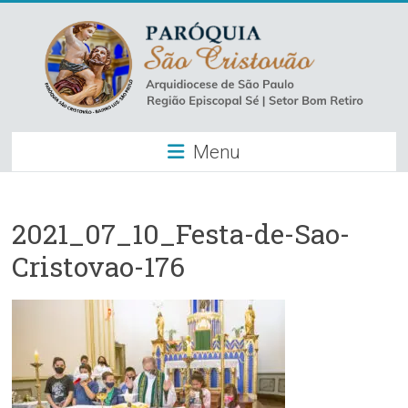
Skip
to
content
Paróquia
Menu
São
Cristovão
–
2021_07_10_Festa-de-Sao-
Cristovao-176
Luz
Arquidiocese
de
São
Paulo
–