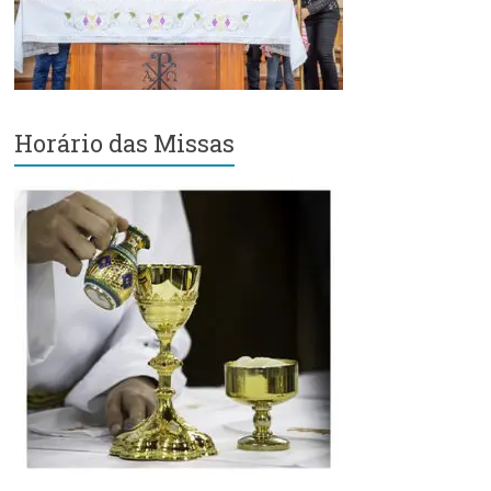
Região
Episcopal
Sé
–
Setor
Horário das Missas
Bom
Retiro