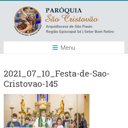
Skip
to
content
Paróquia
Menu
São
Cristovão
–
2021_07_10_Festa-de-Sao-
Cristovao-145
Luz
Arquidiocese
de
São
Paulo
–