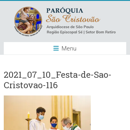
Skip
to
content
Paróquia
Menu
São
Cristovão
–
2021_07_10_Festa-de-Sao-
Cristovao-116
Luz
Arquidiocese
de
São
Paulo
–