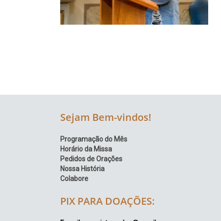
Região
Episcopal
Sé
–
Setor
Bom
Retiro
Sejam Bem-vindos!
Programação do Mês
Horário da Missa
Pedidos de Orações
Nossa História
Colabore
PIX PARA DOAÇÕES: