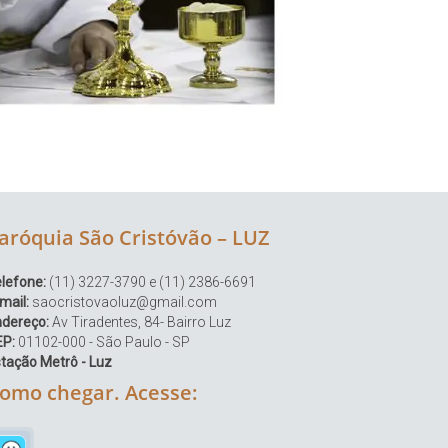
aróquia São Cristóvão – LUZ
lefone:
(11) 3227-3790 e (11) 2386-6691
mail:
saocristovaoluz@gmail.com
ndereço:
Av Tiradentes, 84- Bairro Luz
EP:
01102-000 - São Paulo - SP
tação Metrô - Luz
omo chegar. Acesse: