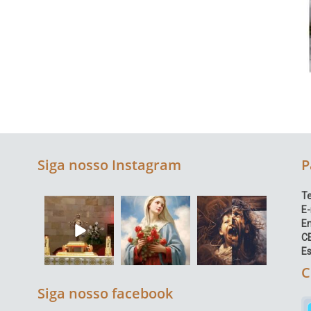
Siga nosso Instagram
P
Te
E-
E
C
Es
C
Siga nosso facebook