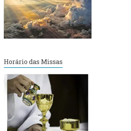
Região
Episcopal
Sé
–
Setor
Bom
Retiro
Horário das Missas