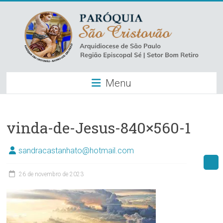
Skip
to
content
Paróquia
Menu
São
Cristovão
–
vinda-de-Jesus-840×560-1
Luz
sandracastanhato@hotmail.com
Arquidiocese
26 de novembro de 2023
de
São
Paulo
–