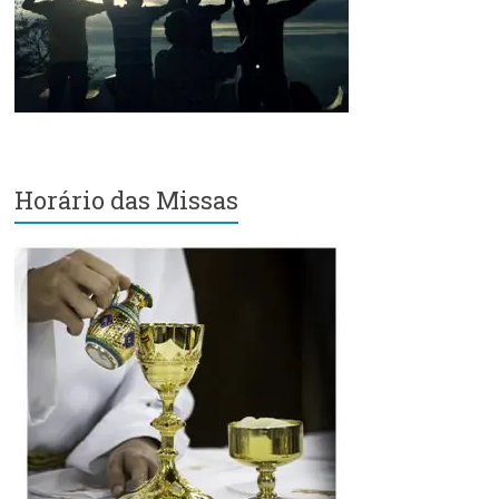
Região
Episcopal
Sé
–
Setor
Bom
Retiro
Horário das Missas