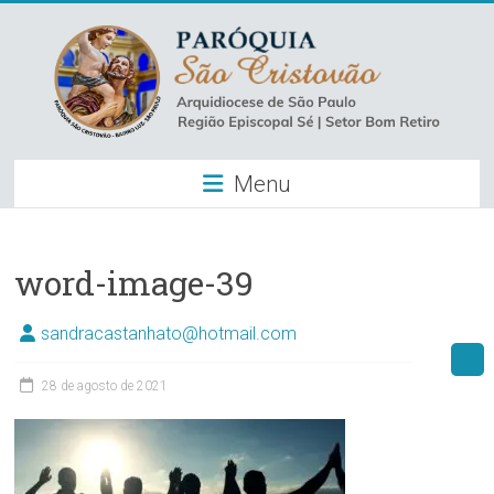
Skip
to
content
Paróquia
Menu
São
Cristovão
–
word-image-39
Luz
sandracastanhato@hotmail.com
Arquidiocese
28 de agosto de 2021
de
São
Paulo
–