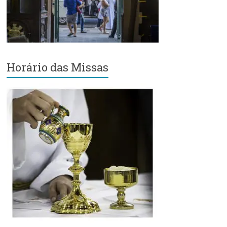
Região
Episcopal
Sé
–
Setor
Bom
Horário das Missas
Retiro