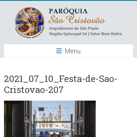
Skip
to
content
Paróquia
Menu
São
Cristovão
–
2021_07_10_Festa-de-Sao-
Cristovao-207
Luz
Arquidiocese
de
São
Paulo
–