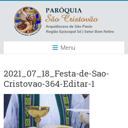
Skip
to
content
Paróquia
Menu
São
Cristovão
–
2021_07_18_Festa-de-Sao-
Cristovao-364-Editar-1
Luz
Arquidiocese
de
São
Paulo
–