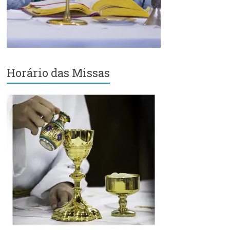
Região
Episcopal
Sé
–
Setor
Bom
Horário das Missas
Retiro