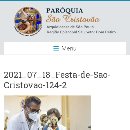
Skip
to
content
Paróquia
Menu
São
Cristovão
–
2021_07_18_Festa-de-Sao-
Cristovao-124-2
Luz
Arquidiocese
de
São
Paulo
–