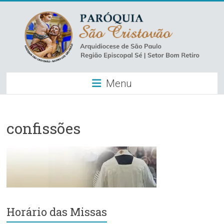
Skip
to
content
Paróquia
Menu
São
Cristovão
–
confissões
Luz
Arquidiocese
de
São
Paulo
Horário das Missas
–