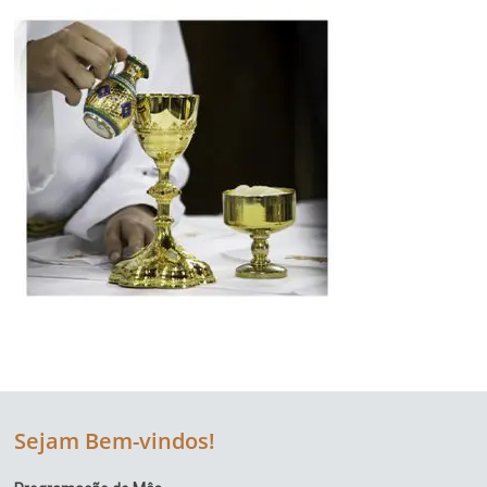
Região
Episcopal
Sé
–
Setor
Bom
Retiro
Sejam Bem-vindos!