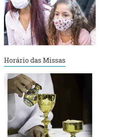
Região
Episcopal
Sé
–
Setor
Bom
Retiro
Horário das Missas