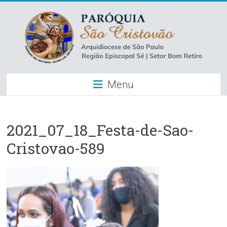
Skip
to
content
Paróquia
Menu
São
Cristovão
–
2021_07_18_Festa-de-Sao-
Cristovao-589
Luz
Arquidiocese
de
São
Paulo
–