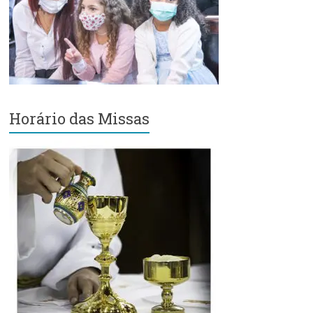
Região
Episcopal
Sé
–
Setor
Bom
Retiro
Horário das Missas