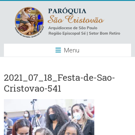
Skip
to
content
Paróquia
Menu
São
Cristovão
–
2021_07_18_Festa-de-Sao-
Cristovao-541
Luz
Arquidiocese
de
São
Paulo
–