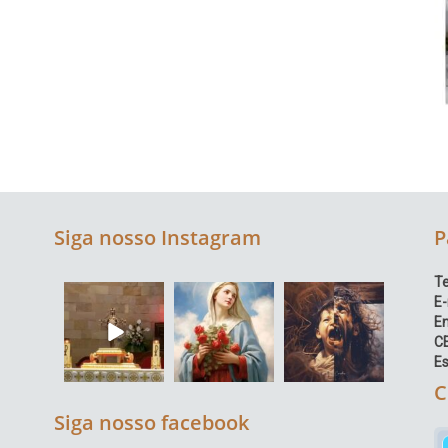
Siga nosso Instagram
P
Te
E-
E
C
Es
C
Siga nosso facebook