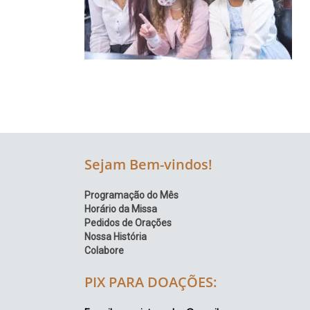
Região
Episcopal
Sé
–
Setor
Bom
Retiro
Sejam Bem-vindos!
Programação do Mês
Horário da Missa
Pedidos de Orações
Nossa História
Colabore
PIX PARA DOAÇÕES: