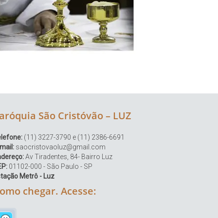
aróquia São Cristóvão – LUZ
lefone:
(11) 3227-3790 e (11) 2386-6691
mail:
saocristovaoluz@gmail.com
ndereço:
Av Tiradentes, 84- Bairro Luz
EP:
01102-000 - São Paulo - SP
tação Metrô - Luz
omo chegar. Acesse: