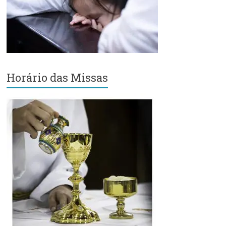
Região
Episcopal
Sé
–
Setor
Bom
Horário das Missas
Retiro