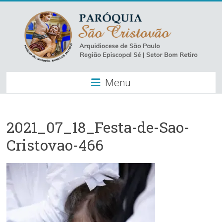
Skip
to
content
Paróquia
Menu
São
Cristovão
–
2021_07_18_Festa-de-Sao-
Cristovao-466
Luz
Arquidiocese
de
São
Paulo
–