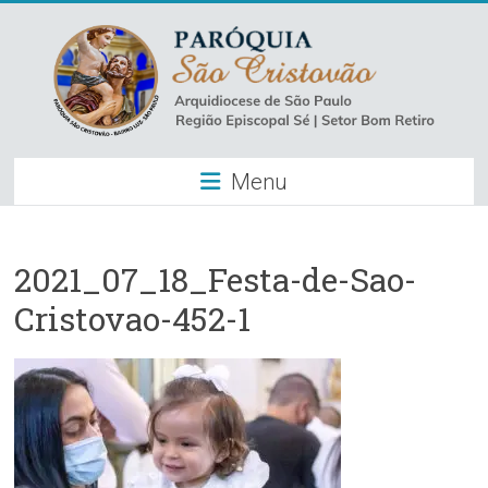
Skip
to
content
Paróquia
Menu
São
Cristovão
–
2021_07_18_Festa-de-Sao-
Cristovao-452-1
Luz
Arquidiocese
de
São
Paulo
–