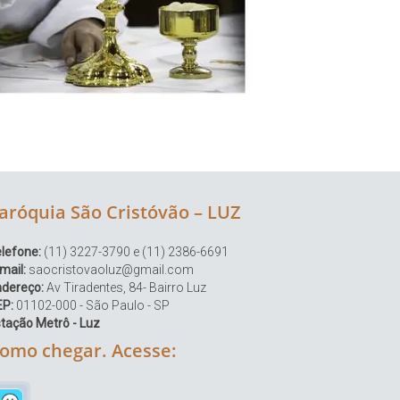
aróquia São Cristóvão – LUZ
lefone:
(11) 3227-3790 e (11) 2386-6691
mail:
saocristovaoluz@gmail.com
ndereço:
Av Tiradentes, 84- Bairro Luz
EP:
01102-000 - São Paulo - SP
tação Metrô - Luz
omo chegar. Acesse: