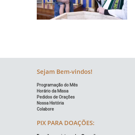
Região
Episcopal
Sé
–
Setor
Bom
Retiro
Sejam Bem-vindos!
Programação do Mês
Horário da Missa
Pedidos de Orações
Nossa História
Colabore
PIX PARA DOAÇÕES: