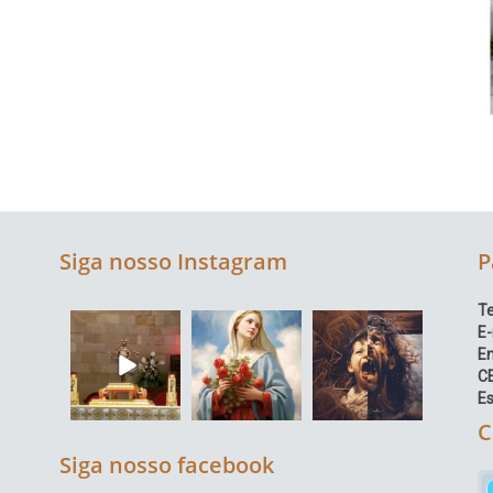
Siga nosso Instagram
P
Te
E-
E
C
Es
C
Siga nosso facebook