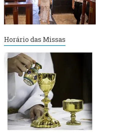
Região
Episcopal
Sé
–
Setor
Horário das Missas
Bom
Retiro