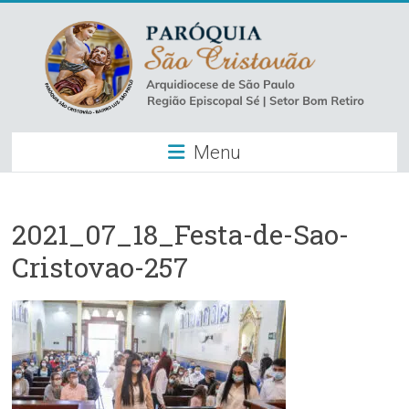
Skip
to
content
Paróquia
Menu
São
Cristovão
–
2021_07_18_Festa-de-Sao-
Cristovao-257
Luz
Arquidiocese
de
São
Paulo
–