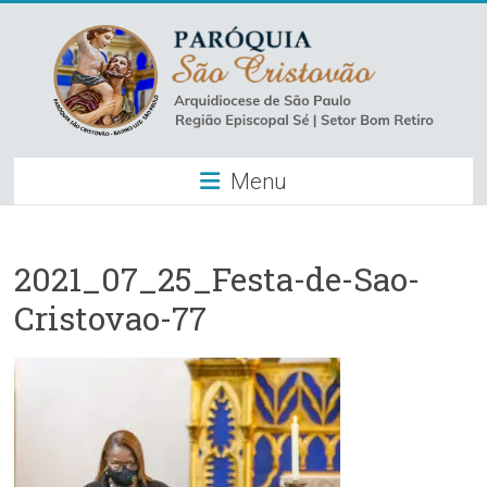
Skip
to
content
Paróquia
Menu
São
Cristovão
–
2021_07_25_Festa-de-Sao-
Cristovao-77
Luz
Arquidiocese
de
São
Paulo
–