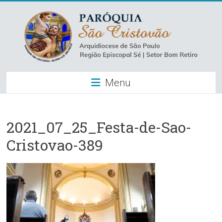
Skip
to
content
Paróquia
Menu
São
Cristovão
–
2021_07_25_Festa-de-Sao-
Cristovao-389
Luz
Arquidiocese
de
São
Paulo
–