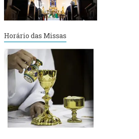
Região
Episcopal
Sé
–
Setor
Horário das Missas
Bom
Retiro