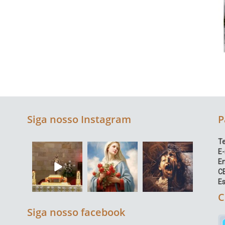
Siga nosso Instagram
P
Te
E-
E
C
Es
C
Siga nosso facebook