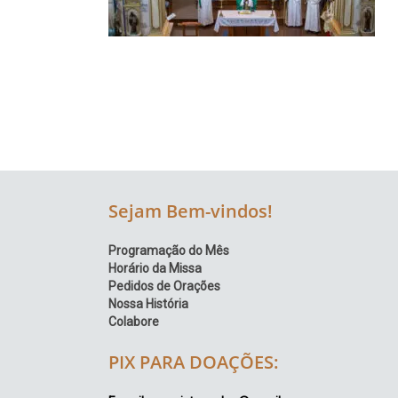
Região
Episcopal
Sé
–
Setor
Bom
Retiro
Sejam Bem-vindos!
Programação do Mês
Horário da Missa
Pedidos de Orações
Nossa História
Colabore
PIX PARA DOAÇÕES: