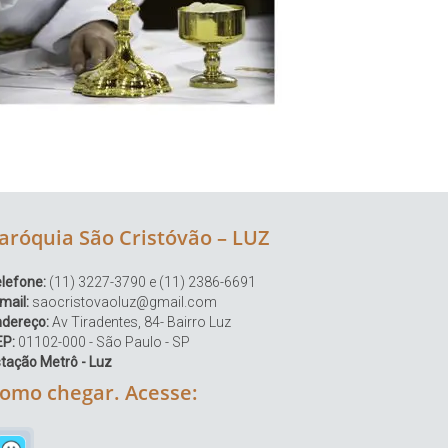
aróquia São Cristóvão – LUZ
lefone:
(11) 3227-3790 e (11) 2386-6691
mail:
saocristovaoluz@gmail.com
ndereço:
Av Tiradentes, 84- Bairro Luz
EP:
01102-000 - São Paulo - SP
tação Metrô - Luz
omo chegar. Acesse: