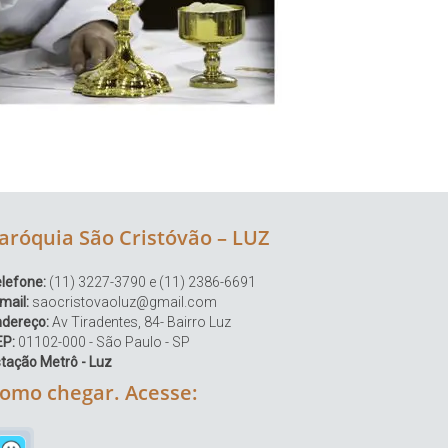
aróquia São Cristóvão – LUZ
lefone:
(11) 3227-3790 e (11) 2386-6691
mail:
saocristovaoluz@gmail.com
ndereço:
Av Tiradentes, 84- Bairro Luz
EP:
01102-000 - São Paulo - SP
tação Metrô - Luz
omo chegar. Acesse: