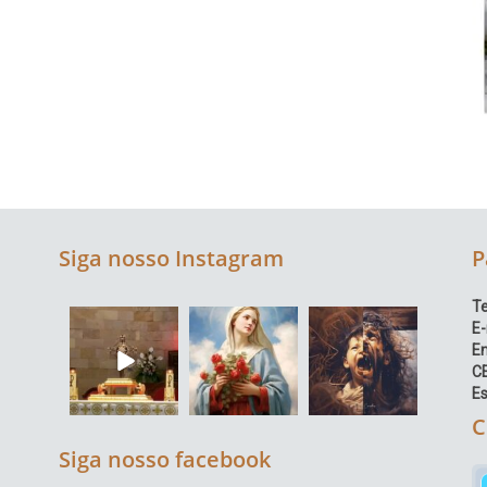
Siga nosso Instagram
P
Te
E-
E
C
Es
C
Siga nosso facebook