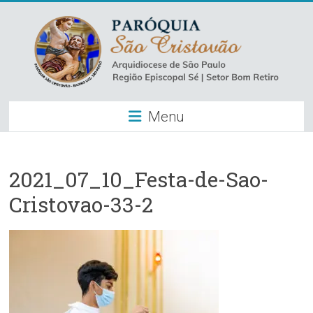
Skip
to
content
Paróquia
Menu
São
Cristovão
–
2021_07_10_Festa-de-Sao-
Cristovao-33-2
Luz
Arquidiocese
de
São
Paulo
–