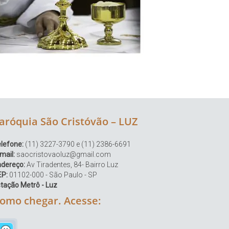
aróquia São Cristóvão – LUZ
lefone:
(11) 3227-3790 e (11) 2386-6691
mail:
saocristovaoluz@gmail.com
ndereço:
Av Tiradentes, 84- Bairro Luz
EP:
01102-000 - São Paulo - SP
tação Metrô - Luz
omo chegar. Acesse: