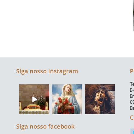
Siga nosso Instagram
P
Te
E-
E
C
Es
C
Siga nosso facebook