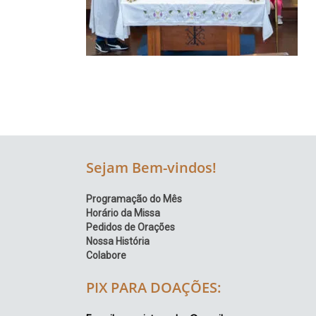
Região
Episcopal
Sé
–
Setor
Bom
Retiro
Sejam Bem-vindos!
Programação do Mês
Horário da Missa
Pedidos de Orações
Nossa História
Colabore
PIX PARA DOAÇÕES: